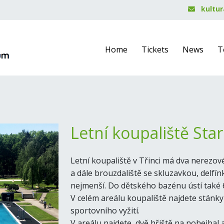
kultur
Home
Tickets
News
T
Letní koupaliště Star
Letní koupaliště v Třinci má dva nerezov
a dále brouzdaliště se skluzavkou, delfí
nejmenší. Do dětského bazénu ústí také
V celém areálu koupaliště najdete stán
sportovního vyžití.
V areálu najdete dvě hřiště na nohejbal 