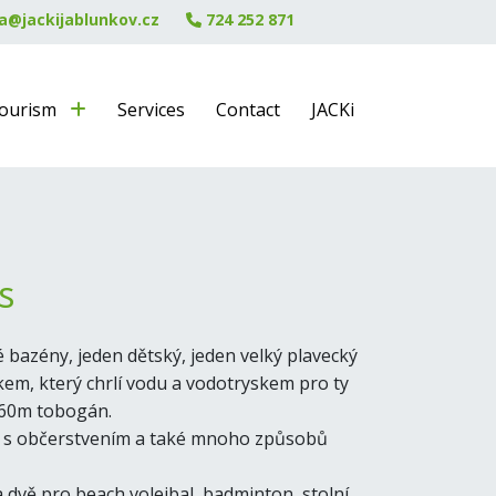
a@jackijablunkov.cz
724 252 871
ourism
Services
Contact
JACKi
s
é bazény, jeden dětský, jeden velký plavecký
nkem, který chrlí vodu a vodotryskem pro ty
 60m tobogán.
ky s občerstvením a také mnoho způsobů
a dvě pro beach volejbal, badminton, stolní