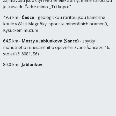
zajímavostí jsou čtyři větrné elektrárny, méně náročnou
je trasa do Čadce mimo ,,Tri kopce"
49,3 km -
Čadca
- geologickou raritou jsou kamenné
koule v části Megoňky, spousta minerálních pramenů,
Kysuckém muzum
64,5 km -
Mosty u Jablunkova (Šance)
- zbytky
mohutného renesančního opevnění zvané Šance ze 16.
století (č. 6081, 56)
80,0 km -
Jablunkov