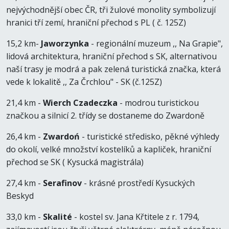
nejvýchodnější obec ČR, tři žulové monolity symbolizují
hranici tří zemí, hraniční přechod s PL ( č. 125Z)
15,2 km-
Jaworzynka
- regionální muzeum ,, Na Grapie",
lidová architektura, hraniční přechod s SK, alternativou
naší trasy je modrá a pak zelená turistická značka, která
vede k lokalitě ,, Za Črchlou" - SK (č.125Z)
21,4 km -
Wierch Czadeczka
- modrou turistickou
značkou a silnicí 2. třídy se dostaneme do Zwardoně
26,4 km -
Zwardoń
- turistické středisko, pěkné výhledy
do okolí, velké množství kostelíků a kapliček, hraniční
přechod se SK ( Kysucká magistrála)
27,4 km -
Serafinov
- krásné prostředí Kysuckých
Beskyd
33,0 km -
Skalité
- kostel sv. Jana Křtitele z r. 1794,