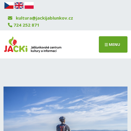
kultura@jackijablunkov.cz
724 252 871
MENU