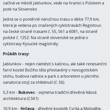
začíná ve městě Jablunkov, vede na hranici s Polskem a
poté na Slovensko
Jedná se o poměrně náročnou trasu o délce 77,9 km,
která je vedena po značených cyklotrasách Regiotour,
na české straně trasami č. 55, 561 a 6081, na straně
polské č. 125Z. Na straně slovenské se jedná o
cyklotrasy Kysucké magistrály.
Průběh trasy:
Jablunkov - nejen náměstí s kašnou, ale také renesanční
farní kostel Božího těla přestavěný v novogotickém
slohu, budova radnice a park s arboretem u plicního
sanatoria stojí za shlédnutí (č. 56).
5,3 km -
Bukovec
- zejména tradiční dřevěná lidová
architektura (č.561)
10,9 km -
Hrčava
- dřevěný kostelík Cyrila a Metoděje ,