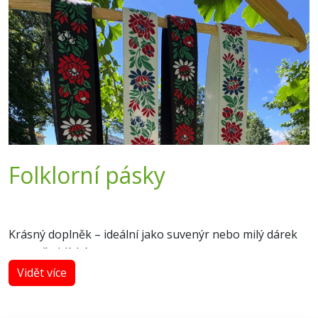
Folklorní pásky
Krásný doplněk – ideální jako suvenýr nebo milý dárek
pro vaše blízké.
Aktuálně v prodeji za 250 Kč.
Vidět více