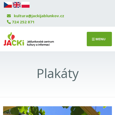
kultura@jackijablunkov.cz
724 252 871
MENU
Plakáty