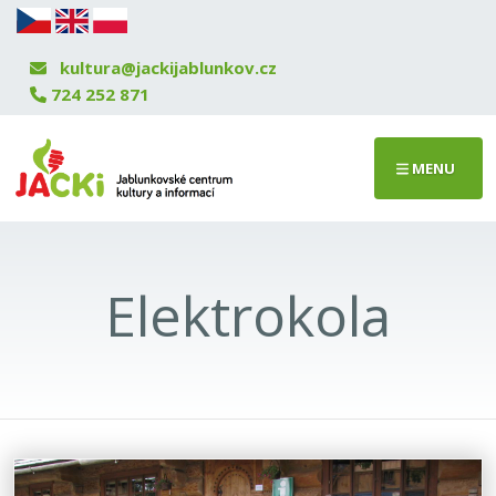
kultura@jackijablunkov.cz
724 252 871
MENU
Elektrokola